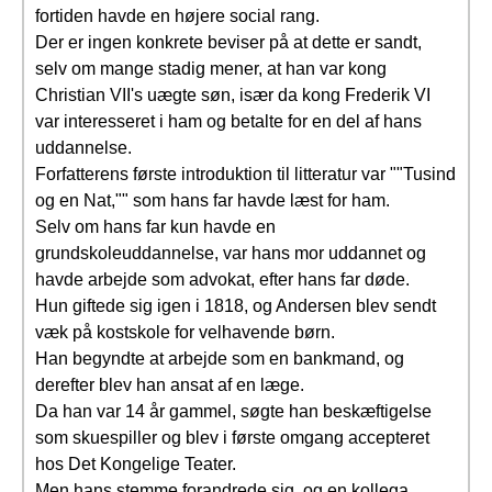
fortiden havde en højere social rang.
Der er ingen konkrete beviser på at dette er sandt,
selv om mange stadig mener, at han var kong
Christian VII's uægte søn, især da kong Frederik VI
var interesseret i ham og betalte for en del af hans
uddannelse.
Forfatterens første introduktion til litteratur var ""Tusind
og en Nat,"" som hans far havde læst for ham.
Selv om hans far kun havde en
grundskoleuddannelse, var hans mor uddannet og
havde arbejde som advokat, efter hans far døde.
Hun giftede sig igen i 1818, og Andersen blev sendt
væk på kostskole for velhavende børn.
Han begyndte at arbejde som en bankmand, og
derefter blev han ansat af en læge.
Da han var 14 år gammel, søgte han beskæftigelse
som skuespiller og blev i første omgang accepteret
hos Det Kongelige Teater.
Men hans stemme forandrede sig, og en kollega