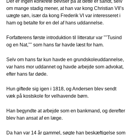
Der er ingen konkrete beviser på at dette er sandt, selv
om mange stadig mener, at han var kong Christian VII’s
uægte søn, især da kong Frederik VI var interesseret i
ham og betalte for en del af hans uddannelse.
Forfatterens første introduktion til litteratur var ""Tusind
og en Nat,"" som hans far havde læst for ham.
Selv om hans far kun havde en grundskoleuddannelse,
var hans mor uddannet og havde arbejde som advokat,
efter hans far døde.
Hun giftede sig igen i 1818, og Andersen blev sendt
væk på kostskole for velhavende børn.
Han begyndte at arbejde som en bankmand, og derefter
blev han ansat af en læge.
Da han var 14 år gammel, søgte han beskæftigelse som