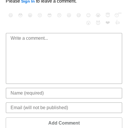
Please
to leave a comment.
Sign In
😄
😳
😁
😒
😎
😠
😆
😅
😉
😭
😇
😴
❤️
👍
😮
😈
Add Comment